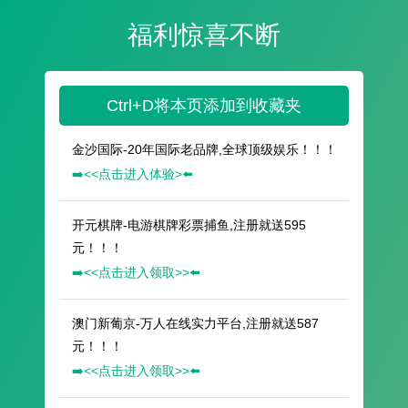
福利惊喜不断
Ctrl+D将本页添加到收藏夹
金沙国际-20年国际老品牌,全球顶级娱乐！！！
➡️<<点击进入体验>⬅️
开元棋牌-电游棋牌彩票捕鱼,注册就送595
元！！！
➡️<<点击进入领取>>⬅️
澳门新葡京-万人在线实力平台,注册就送587
元！！！
➡️<<点击进入领取>>⬅️